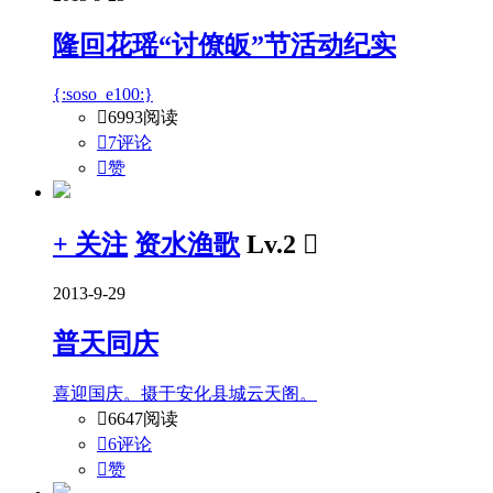
隆回花瑶“讨僚皈”节活动纪实
{:soso_e100:}

6993阅读

7评论

赞
+ 关注
资水渔歌
Lv.2

2013-9-29
普天同庆
喜迎国庆。摄于安化县城云天阁。

6647阅读

6评论

赞