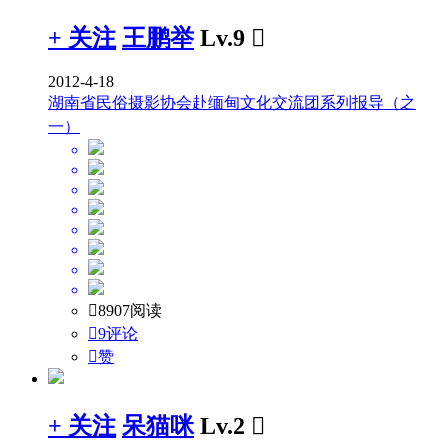
+ 关注
王鹏举
Lv.9

2012-4-18
湖南省民俗摄影协会赴缅甸文化交流团系列报导（之
一）

8907阅读

9评论

赞
+ 关注
呆猫咪
Lv.2
