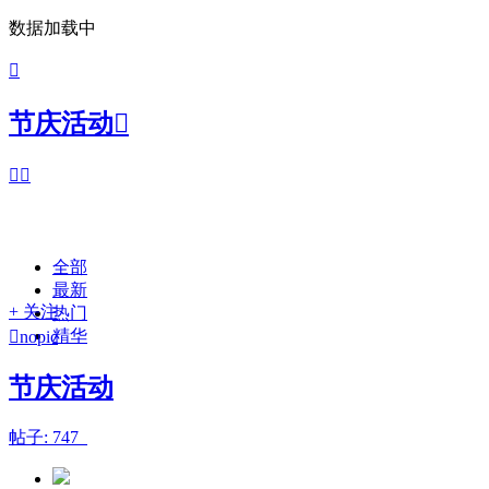
数据加载中

节庆活动



全部
最新
+ 关注
热门
精华

nopic
节庆活动
帖子: 747