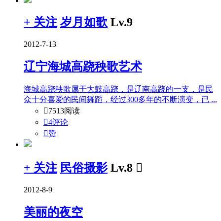
+ 关注
岁月如歌
Lv.9
2012-7-13
辽宁海城高跷秧歌艺术
海城高跷秧歌属于大鼓高跷，是辽南高跷的一支，是民
众十分喜爱的民间舞蹈，经过300多年的不断演变，已 ...

7513阅读

4评论

赞
+ 关注
民俗摄影
Lv.8

2012-8-9
美丽的夜空