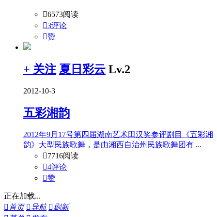

6573阅读

3评论

赞
+ 关注
夏日彩云
Lv.2
2012-10-3
五彩湘韵
2012年9月17号第四届湖南艺术田汉奖参评剧目《五彩湘
韵》大型民族歌舞，是由湘西自治州民族歌舞团有 ...

7716阅读

4评论

赞
正在加载...

首页

导航

刷新