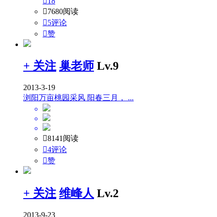

18

7680阅读

5评论

赞
+ 关注
巢老师
Lv.9
2013-3-19
浏阳万亩桃园采风 阳春三月， ...

8141阅读

4评论

赞
+ 关注
维峰人
Lv.2
2013-9-23