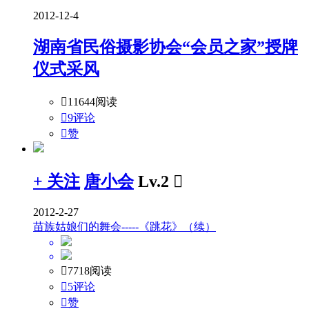
2012-12-4
湖南省民俗摄影协会“会员之家”授牌
仪式采风

11644阅读

9评论

赞
+ 关注
唐小会
Lv.2

2012-2-27
苗族姑娘们的舞会-----《跳花》（续）

7718阅读

5评论

赞