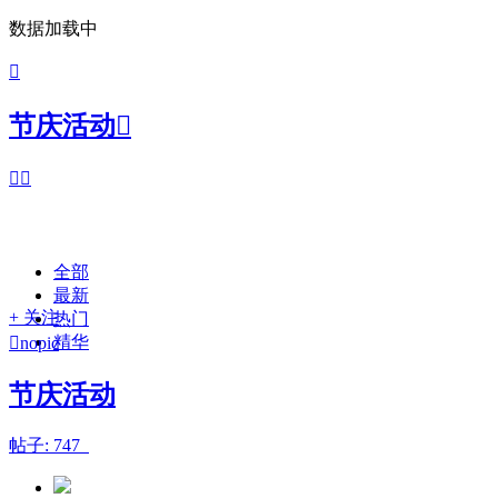
数据加载中

节庆活动



全部
最新
+ 关注
热门
精华

nopic
节庆活动
帖子: 747