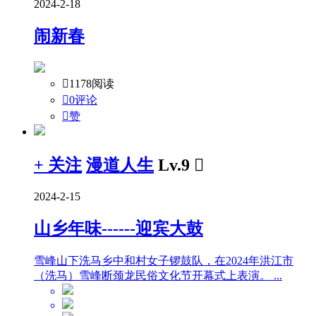
2024-2-18
闹新春

1178阅读

0评论

赞
+ 关注
漫道人生
Lv.9

2024-2-15
山乡年味------迎宾大鼓
雪峰山下洗马乡中和村女子锣鼓队，在2024年洪江市
（洗马）雪峰断颈龙民俗文化节开幕式上表演。 ...