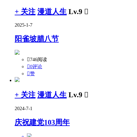
+ 关注
漫道人生
Lv.9

2025-1-7
阳雀坡腊八节

746阅读

0评论

赞
+ 关注
漫道人生
Lv.9

2024-7-1
庆祝建党103周年