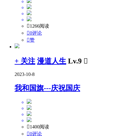

1266阅读

0评论

赞
+ 关注
漫道人生
Lv.9

2023-10-8
我和国旗---庆祝国庆

1400阅读

0评论