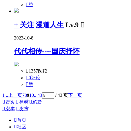

赞
+ 关注
漫道人生
Lv.9

2023-10-8
代代相传----国庆抒怀

1357阅读

0评论

赞
1 ..
上一页
7
8
9
10
.. 43
/ 43 页
下一页

首页

导航

刷新

菜单

发布

首页

社区