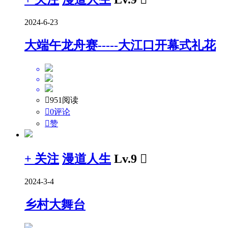
2024-6-23
大端午龙舟赛-----大江口开幕式礼花

951阅读

0评论

赞
+ 关注
漫道人生
Lv.9

2024-3-4
乡村大舞台