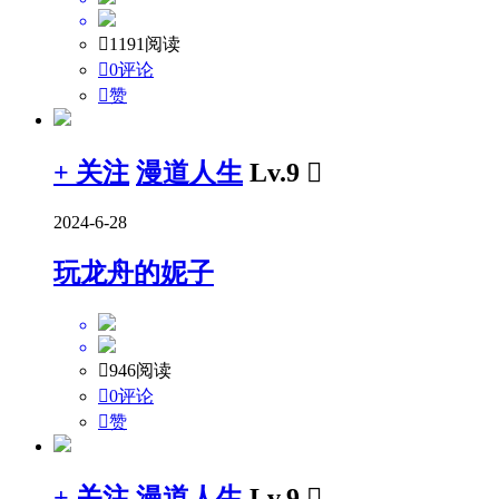

1191阅读

0评论

赞
+ 关注
漫道人生
Lv.9

2024-6-28
玩龙舟的妮子

946阅读

0评论

赞
+ 关注
漫道人生
Lv.9
