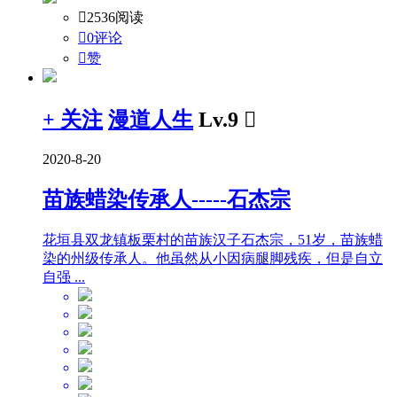

2536阅读

0评论

赞
+ 关注
漫道人生
Lv.9

2020-8-20
苗族蜡染传承人-----石杰宗
花垣县双龙镇板栗村的苗族汉子石杰宗，51岁，苗族蜡
染的州级传承人。他虽然从小因病腿脚残疾，但是自立
自强 ...