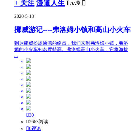
+ 关注
漫道人生
Lv.9

2020-5-18
挪威游记----弗洛姆小镇和高山小火车
到达挪威松恩峡湾的终点，我们来到弗洛姆小镇，弗洛
姆的小火车知名度特高。弗洛姆高山小火车，它将海拔
...

30

2663阅读

0评论