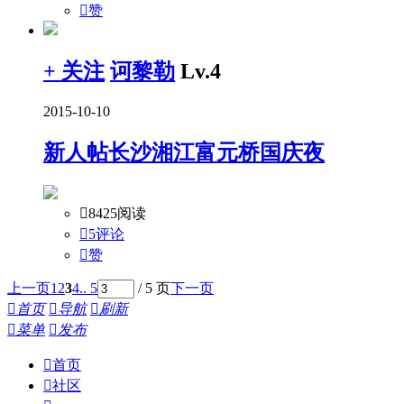

赞
+ 关注
诃黎勒
Lv.4
2015-10-10
新人帖
长沙湘江富元桥国庆夜

8425阅读

5评论

赞
上一页
1
2
3
4
.. 5
/ 5 页
下一页

首页

导航

刷新

菜单

发布

首页

社区