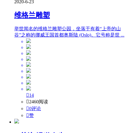
2020-6-23
维格兰雕塑
举世闻名的维格兰雕塑公园，坐落于有着“上帝的山
谷”之称的挪威王国首都奥斯陆 (Oslo)。它号称是世 ...

14

2460阅读

0评论

赞