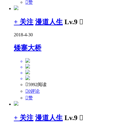

赞
+ 关注
漫道人生
Lv.9

2018-4-30
矮寨大桥

5992阅读

0评论

赞
+ 关注
漫道人生
Lv.9
