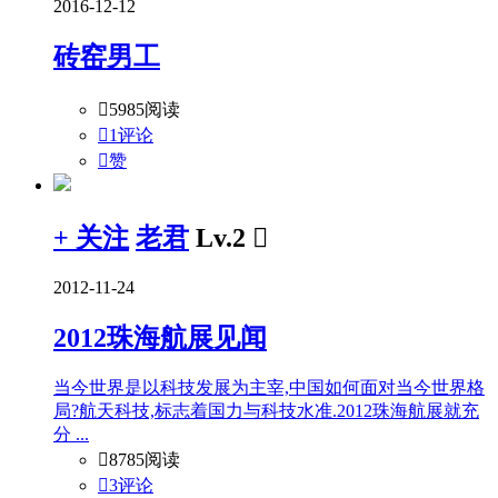
2016-12-12
砖窑男工

5985阅读

1评论

赞
+ 关注
老君
Lv.2

2012-11-24
2012珠海航展见闻
当今世界是以科技发展为主宰,中国如何面对当今世界格
局?航天科技,标志着国力与科技水准.2012珠海航展就充
分 ...

8785阅读

3评论