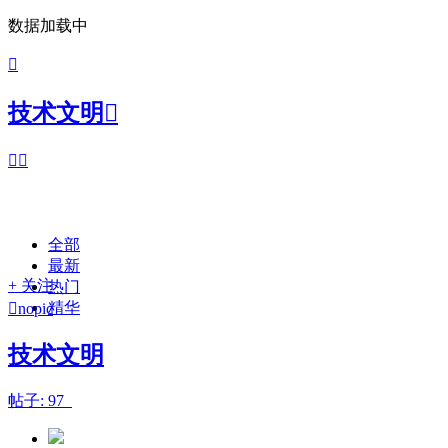
数据加载中

技术文明



全部
最新
+ 关注
热门
精华

nopic
技术文明
帖子: 97