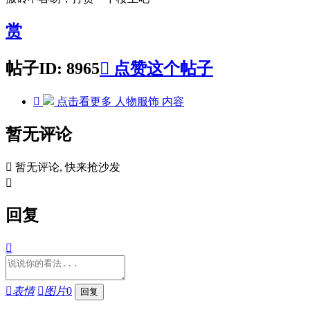
赏
帖子ID: 8965

点赞这个帖子

点击看更多
人物服饰
内容
暂无评论

暂无评论, 快来抢沙发

回复


表情

图片
0