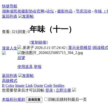
快捷导航
湖南省民俗摄影协会官网
»
论坛
›
摄影作品
›
节庆活动
›
年味（
返回列表
年味（十一）
查看:
321
|
回复:
0
[复制链接]
发表于 2026-3-11 07:24:42
|
显示全部楼层
|
阅读模
漫道人生
回复
使用道具
举报
返回列表
高级模式
B
Color
Image
Link
Quote
Code
Smilies
您需要登录后才可以回帖
登录
|
立即注册
本版积分规则
回帖后跳转到最后一页
发表回复