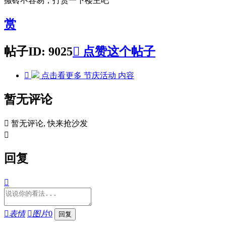
搬砖不容易，打赏一下楼主吧
赏
帖子ID: 9025

点赞这个帖子

点击看更多
节庆活动
内容
暂无评论

暂无评论, 快来抢沙发

回复


表情

图片
0