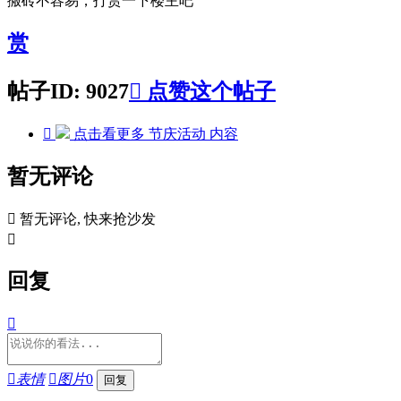
搬砖不容易，打赏一下楼主吧
赏
帖子ID: 9027

点赞这个帖子

点击看更多
节庆活动
内容
暂无评论

暂无评论, 快来抢沙发

回复


表情

图片
0