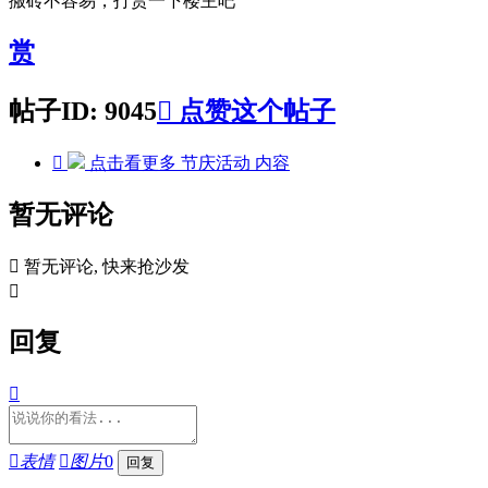
搬砖不容易，打赏一下楼主吧
赏
帖子ID: 9045

点赞这个帖子

点击看更多
节庆活动
内容
暂无评论

暂无评论, 快来抢沙发

回复


表情

图片
0