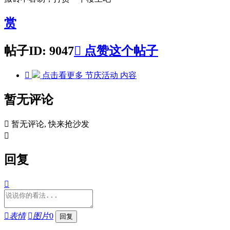
赏
帖子ID: 9047

点赞这个帖子

点击看更多
节庆活动
内容
暂无评论

暂无评论, 快来抢沙发

回复


表情

图片
0