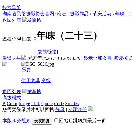
快捷导航
湖南省民俗摄影协会官网
»
论坛
›
摄影作品
›
节庆活动
›
年味（
返回列表
年味（二十三）
查看:
354
|
回复:
0
[复制链接]
漫道人生
发表于 2026-3-18 20:48:28
|
显示全部楼层
|
阅读模
回复
使用道具
举报
返回列表
高级模式
B
Color
Image
Link
Quote
Code
Smilies
您需要登录后才可以回帖
登录
|
立即注册
本版积分规则
回帖后跳转到最后一页
发表回复