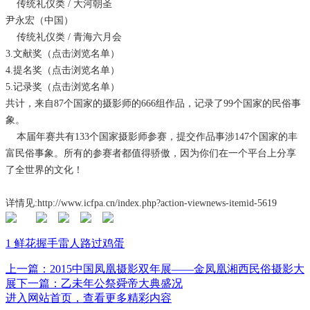
传统礼仪类 / 大河朝圣
尹永宏（中国）
传统礼仪类 / 青海六月会
3.文献奖（
点击浏览名单
）
4.提名奖（
点击浏览名单
）
5.记录奖（
点击浏览名单
）
共计，来自87个国家的摄影师的666组作品，记录了99个国家的民俗事
象。
本届年赛共有133个国家摄影师参赛，提交作品事涉147个国家的丰
富民俗事象。所有的参赛者都值得骄傲，因为你们在一个平台上分享
了全世界的文化！
详情见:http://www.icfpa.cn/index.php?action-viewnews-itemid-5619
1
鲜花
握手
雷人
路过
鸡蛋
上一篇：2015中国凤凰摄影双年展——金凤凰湘西民俗摄影大
展
下一篇：乙未年公祭舜帝大典盛况
进入网站首页，查看更多精彩内容