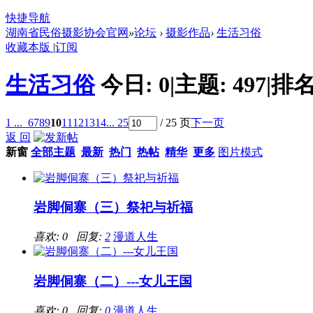
快捷导航
湖南省民俗摄影协会官网
»
论坛
›
摄影作品
›
生活习俗
收藏本版
|
订阅
生活习俗
今日:
0
|
主题:
497
|
排名
1 ...
6
7
8
9
10
11
12
13
14
... 25
/ 25 页
下一页
返 回
新窗
全部主题
最新
热门
热帖
精华
更多
图片模式
岩脚侗寨（三）祭祀与祈福
喜欢: 0 回复:
2
漫道人生
岩脚侗寨（二）---女儿王国
喜欢: 0 回复:
0
漫道人生