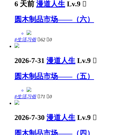
6 天前
漫道人生
Lv.9

圆木制品市场——（六）
#生活习俗

62

0
2026-7-31
漫道人生
Lv.9

圆木制品市场——（五）
#生活习俗

71

0
2026-7-30
漫道人生
Lv.9

圆木制品市场——（四）