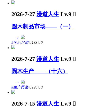
2026-7-27
漫道人生
Lv.9

圆木制品市场——（一）
#生活习俗

133

0
2026-7-27
漫道人生
Lv.9

圆木生产——（十六）
#生产民俗

126

0
2026-7-15
漫道人生
Lv.9
