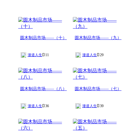
圆木制品市场——（十）
圆木制品市场——（九）


漫道人生
11
漫道人生
29
圆木制品市场——（八）
圆木制品市场——（七）


漫道人生
36
漫道人生
39