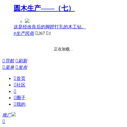
圆木生产——（七）
这是经改良后的脚蹬打孔的木工钻。
#生产民俗

267

1
正在加载...

导航

刷新

菜单

发布

首页

社区


圈子

我的
推广
