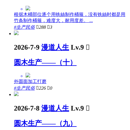
根据木桶部位逐个用铁絲制作桶箍，没有铁絲时都是用
竹条制作桶箍，难度大，耐用度差。 ...
#生产民俗

288

3
2026-7-9
漫道人生
Lv.9

圆木生产——（十）
外圆面加工打磨
#生产民俗

226

0
2026-7-8
漫道人生
Lv.9

圆木生产——（九）