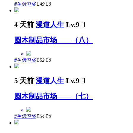
#生活习俗

49

0
4 天前
漫道人生
Lv.9

圆木制品市场——（八）
#生活习俗

52

0
5 天前
漫道人生
Lv.9

圆木制品市场——（七）
#生活习俗

54

0