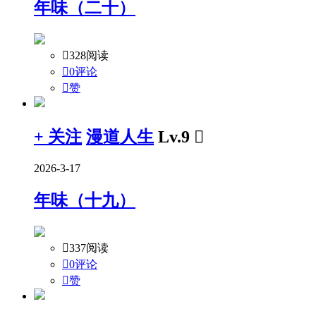
年味（二十）

328阅读

0评论

赞
+ 关注
漫道人生
Lv.9

2026-3-17
年味（十九）

337阅读

0评论

赞