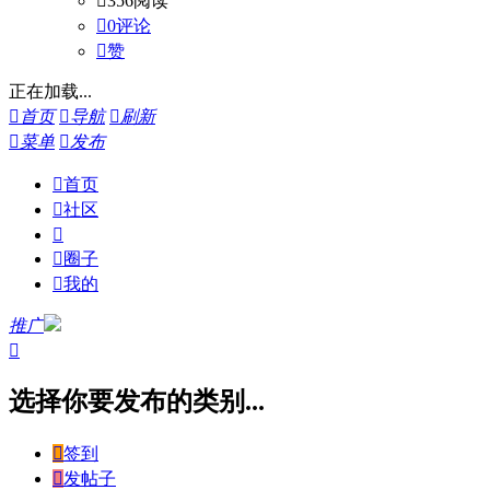

356阅读

0评论

赞
正在加载...

首页

导航

刷新

菜单

发布

首页

社区


圈子

我的
推广

选择你要发布的类别...

签到

发帖子