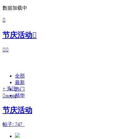
数据加载中

节庆活动



全部
最新
+ 关注
热门
精华

nopic
节庆活动
帖子: 747