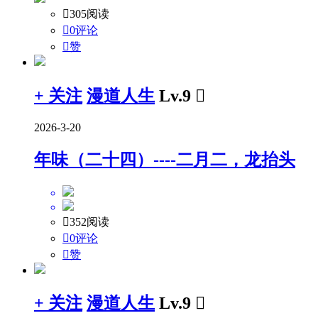

305阅读

0评论

赞
+ 关注
漫道人生
Lv.9

2026-3-20
年味（二十四）----二月二，龙抬头

352阅读

0评论

赞
+ 关注
漫道人生
Lv.9
