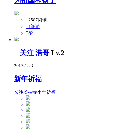
为祖国和孩子

2587阅读

1评论

赞
+ 关注
浩哥
Lv.2
2017-1-23
新年祈福
长沙松柏寺小年祈福