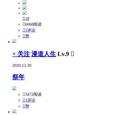

18

6068阅读

1评论

赞
+ 关注
漫道人生
Lv.9

2020-12-30
祭年

3472阅读

1评论

赞