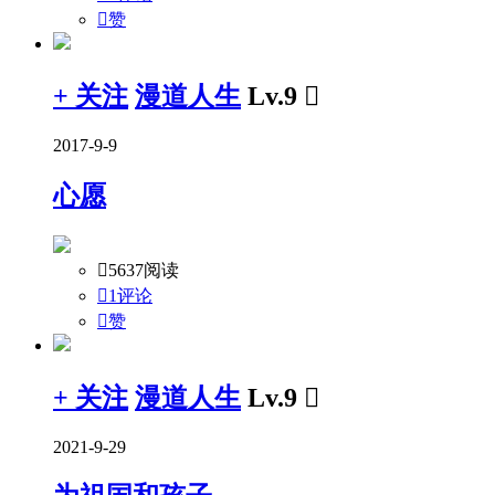

赞
+ 关注
漫道人生
Lv.9

2017-9-9
心愿

5637阅读

1评论

赞
+ 关注
漫道人生
Lv.9

2021-9-29