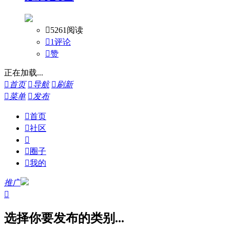

5261阅读

1评论

赞
正在加载...

首页

导航

刷新

菜单

发布

首页

社区


圈子

我的
推广

选择你要发布的类别...