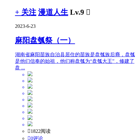
+ 关注
漫道人生
Lv.9

2023-6-23
麻阳盘瓠祭（一）
湖南省麻阳苗族自治县居住的苗族是盘瓠族后裔，盘瓠
是他们信奉的始祖，他们称盘瓠为“盘瓠大王”，修建了
盘 ...

1822阅读

0评论