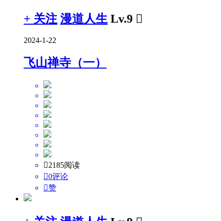
+ 关注
漫道人生
Lv.9

2024-1-22
飞山禅寺（一）

2185阅读

0评论

赞