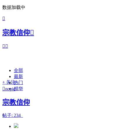
数据加载中

宗教信仰



全部
最新
+ 关注
热门
精华

nopic
宗教信仰
帖子: 234