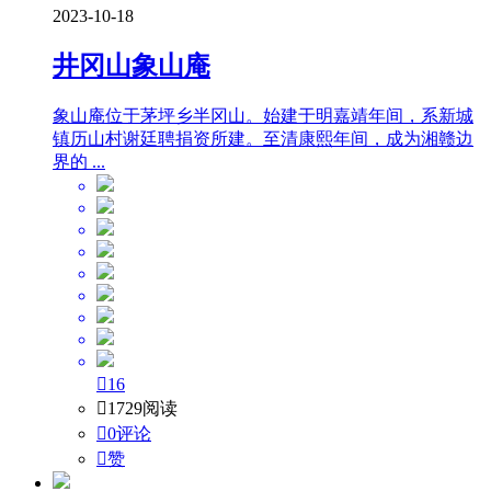
2023-10-18
井冈山象山庵
象山庵位于茅坪乡半冈山。始建于明嘉靖年间，系新城
镇历山村谢廷聘捐资所建。至清康熙年间，成为湘赣边
界的 ...

16

1729阅读

0评论

赞