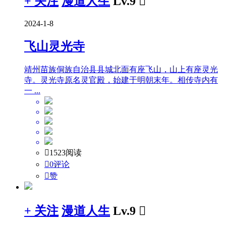
+ 关注
漫道人生
Lv.9

2024-1-8
飞山灵光寺
靖州苗族侗族自治县县城北面有座飞山，山上有座灵光
寺。灵光寺原名灵官殿，始建于明朝末年。相传寺内有
一 ...

1523阅读

0评论

赞
+ 关注
漫道人生
Lv.9
