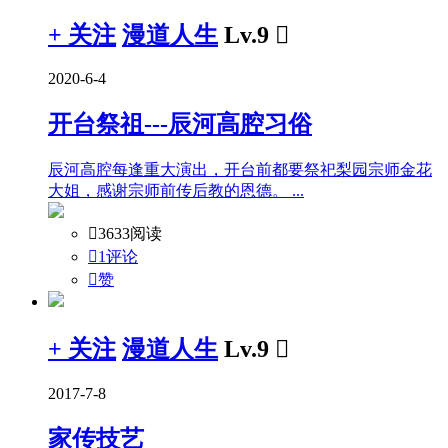
+ 关注
漫道人生
Lv.9

2020-6-4
开台祭祖---辰河高腔习俗
辰河高腔每逢重大演出，开台前都要祭祀梨园宗师金花
大姐，感谢宗师前传后教的恩德。 ...

3633阅读

1评论

赞
+ 关注
漫道人生
Lv.9

2017-7-8
家传技艺