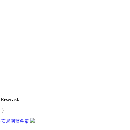
 Reserved.
号
)
公安局网监备案