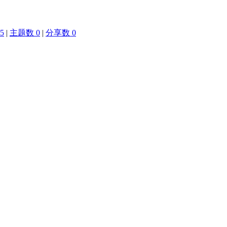
5
|
主题数 0
|
分享数 0