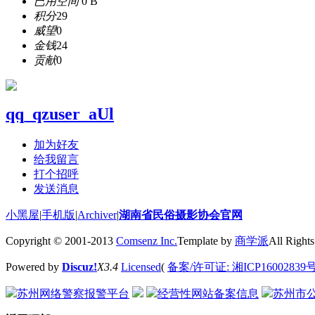
已用空间
0 B
积分
29
威望
0
金钱
24
贡献
0
qq_qzuser_aUl
加为好友
给我留言
打个招呼
发送消息
小黑屋
|
手机版
|
Archiver
|
湖南省民俗摄影协会官网
Copyright © 2001-2013
Comsenz Inc.
Template by
商学派
All Rights
Powered by
Discuz!
X3.4
Licensed
(
备案/许可证: 湘ICP16002839
苏州网络警察报警平台
经营性网站备案信息
苏州市