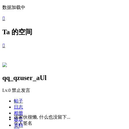
数据加载中

Ta 的空间

qq_qzuser_aUl
Lv.0
禁止发言
帖子
日志
相册
这家伙很懒, 什么也没留下...
留言
个人签名
资料