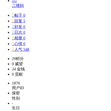


二维码

帖子 0

回复 5

好友 0

日志 0

相册 0

心情 0

人气 548
29
积分
0
威望
24
金钱
0
贡献
1876
用户ID
保密
性别
-
生日