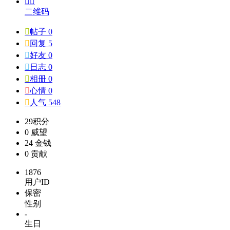


二维码

帖子 0

回复 5

好友 0

日志 0

相册 0

心情 0

人气 548
29
积分
0
威望
24
金钱
0
贡献
1876
用户ID
保密
性别
-
生日