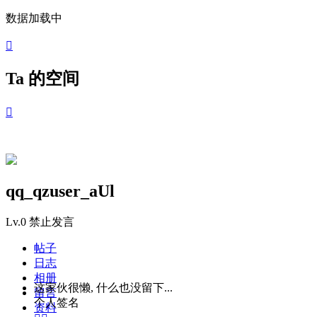
数据加载中

Ta 的空间

qq_qzuser_aUl
Lv.0
禁止发言
帖子
日志
相册
这家伙很懒, 什么也没留下...
留言
个人签名
资料