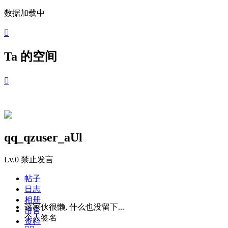
数据加载中

Ta 的空间

qq_qzuser_aUl
Lv.0
禁止发言
帖子
日志
相册
这家伙很懒, 什么也没留下...
留言
个人签名
资料