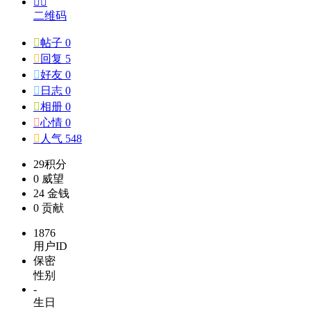


二维码

帖子 0

回复 5

好友 0

日志 0

相册 0

心情 0

人气 548
29
积分
0
威望
24
金钱
0
贡献
1876
用户ID
保密
性别
-
生日