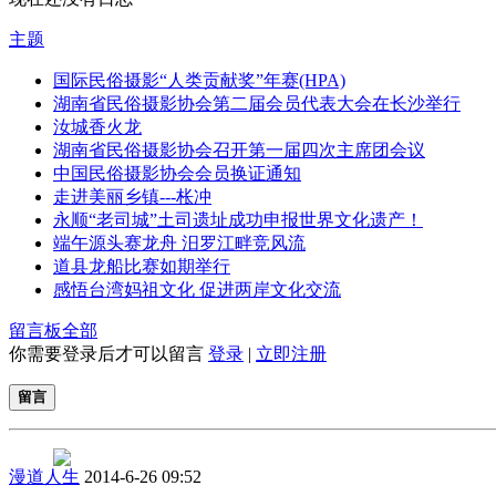
主题
国际民俗摄影“人类贡献奖”年赛(HPA)
湖南省民俗摄影协会第二届会员代表大会在长沙举行
汝城香火龙
湖南省民俗摄影协会召开第一届四次主席团会议
中国民俗摄影协会会员换证通知
走进美丽乡镇---枨冲
永顺“老司城”土司遗址成功申报世界文化遗产！
端午源头赛龙舟 汨罗江畔竞风流
道县龙船比赛如期举行
感悟台湾妈祖文化 促进两岸文化交流
留言板
全部
你需要登录后才可以留言
登录
|
立即注册
留言
漫道人生
2014-6-26 09:52