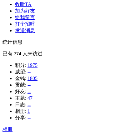
收听TA
加为好友
给我留言
打个招呼
发送消息
统计信息
已有
774
人来访过
积分:
1975
威望:
--
金钱:
1805
贡献:
--
好友:
--
主题:
47
日志:
--
相册:
1
分享:
--
相册