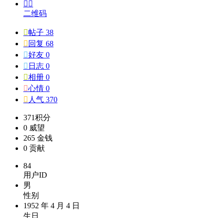


二维码

帖子 38

回复 68

好友 0

日志 0

相册 0

心情 0

人气 370
371
积分
0
威望
265
金钱
0
贡献
84
用户ID
男
性别
1952 年 4 月 4 日
生日