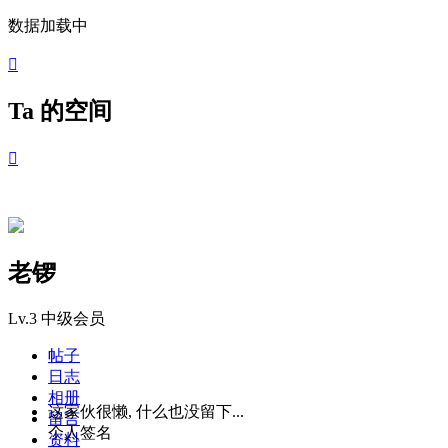
数据加载中

Ta 的空间

老锣
Lv.3
中级会员
帖子
日志
相册
这家伙很懒, 什么也没留下...
留言
个人签名
资料